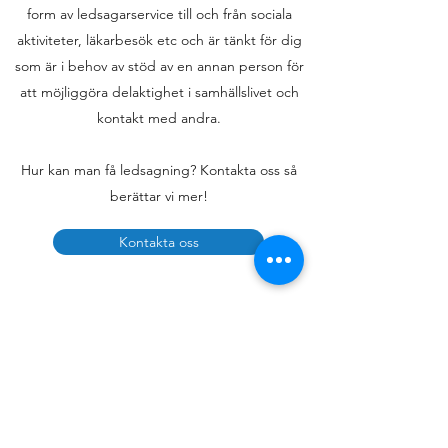
form av ledsagarservice till och från sociala
aktiviteter, läkarbesök etc och är tänkt för dig
som är i behov av stöd av en annan person för
att möjliggöra delaktighet i samhällslivet och
kontakt med andra.
Hur kan man få ledsagning? Kontakta oss så
berättar vi mer!
Kontakta oss
Sund Omsorg
08-29 74 11
info@sundomsorg.se
Ynglingavägen 1 plan 6